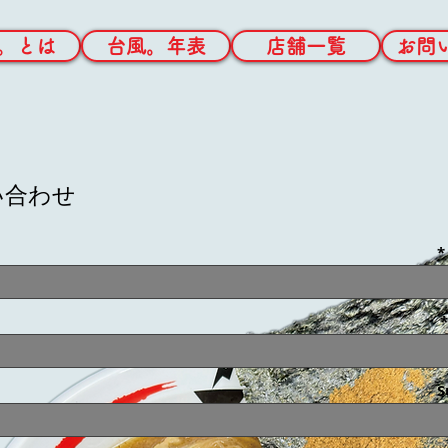
。とは
台風。年表
店舗一覧
お問
い合わせ
S